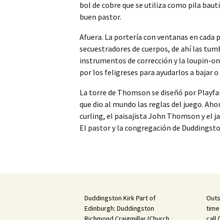
bol de cobre que se utiliza como pila baut
buen pastor.
Afuera. La portería con ventanas en cada pa
secuestradores de cuerpos, de ahí las tumb
instrumentos de corrección y la loupin-on 
por los feligreses para ayudarlos a bajar o 
La torre de Thomson se diseñó por Playfai
que dio al mundo las reglas del juego. Aho
curling, el paisajista John Thomson y el ja
El pastor y la congregación de Duddingston
Duddingston Kirk Part of
Outs
Edinburgh: Duddingston
time
Richmond Craigmillar (Church
call