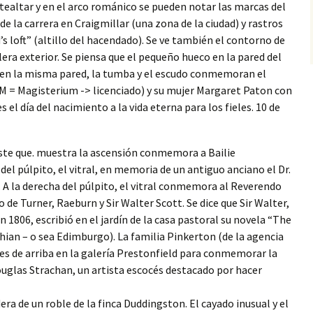
ntealtar y en el arco románico se pueden notar las marcas del
e la carrera en Craigmillar (una zona de la ciudad) y rastros
’s loft” (altillo del hacendado). Se ve también el contorno de
lera exterior. Se piensa que el pequeño hueco en la pared del
 en la misma pared, la tumba y el escudo conmemoran el
M = Magisterium -> licenciado) y su mujer Margaret Paton con
es el día del nacimiento a la vida eterna para los fieles. 10 de
l este que. muestra la ascensión conmemora a Bailie
 del púlpito, el vitral, en memoria de un antiguo anciano el Dr.
A la derecha del púlpito, el vitral conmemora al Reverendo
e Turner, Raeburn y Sir Walter Scott. Se dice que Sir Walter,
806, escribió en el jardín de la casa pastoral su novela “The
hian – o sea Edimburgo). La familia Pinkerton (de la agencia
es de arriba en la galería Prestonfield para conmemorar la
uglas Strachan, un artista escocés destacado por hacer
era de un roble de la finca Duddingston. El cayado inusual y el