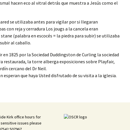
ismal hacen eco al vitral detrás que muestra a Jesús como el
red se utilizaba antes para vigilar por si llegaran
as con reja y cerradura Los jougs a la cancela eran
stane (palabra en escocés = la piedra para subir) se utilizaba
subir al caballo.
r en 1825 por la Sociedad Duddingston de Curling la sociedad
ra restaurada, la torre alberga exposiciones sobre Playfair,
rdín cercano del Dr Neil.
 esperan que haya Usted disfrutado de su visita a la iglesia.
ide Kirk office hours for
 sensitive issues please
 07542 507967