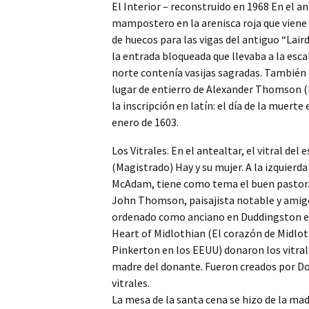
El Interior – reconstruido en 1968 En el a
mampostero en la arenisca roja que viene d
de huecos para las vigas del antiguo “Laird
la entrada bloqueada que llevaba a la esca
norte contenía vasijas sagradas. También
lugar de entierro de Alexander Thomson (
la inscripción en latín: el día de la muerte 
enero de 1603.
Los Vitrales. En el antealtar, el vitral de
(Magistrado) Hay y su mujer. A la izquierda
McAdam, tiene como tema el buen pastor. 
John Thomson, paisajista notable y amigo d
ordenado como anciano en Duddingston en 1
Heart of Midlothian (El corazón de Midlot
Pinkerton en los EEUU) donaron los vitral
madre del donante. Fueron creados por Do
vitrales.
La mesa de la santa cena se hizo de la mad