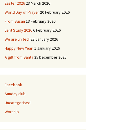
Easter 2026
23 March 2026
ies
World Day of Prayer
20 February 2026
From Susan
13 February 2026
y & Buildings
L’Église de Duddingston
Lent Study 2026
6 February 2026
d
Duddingston Kerk
We are united!
23 January 2026
Duddingston Kirche
Happy New Year!
1 January 2026
A gift from Santa
25 December 2025
La Iglesia de
Duddingston
Facebook
Sunday club
Uncategorised
Worship