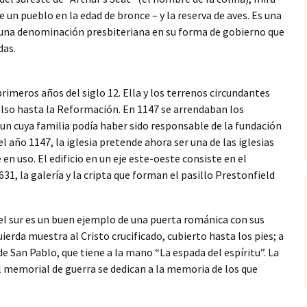
 un pueblo en la edad de bronce – y la reserva de aves. Es una
Vacanc
a, una denominación presbiteriana en su forma de gobierno que
das.
Histor
Kirkyar
primeros años del siglo 12. Ella y los terrenos circundantes
elso hasta la Reformación. En 1147 se arrendaban los
un cuya familia podía haber sido responsable de la fundación
el año 1147, la iglesia pretende ahora ser una de las iglesias
en uso. El edificio en un eje este-oeste consiste en el
631, la galería y la cripta que forman el pasillo Prestonfield
 del sur es un buen ejemplo de una puerta románica con sus
uierda muestra al Cristo crucificado, cubierto hasta los pies; a
e San Pablo, que tiene a la mano “La espada del espíritu”. La
el memorial de guerra se dedican a la memoria de los que